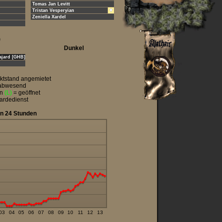
Tomas Jan Levitt
Tristan Vesperyian
Zeniella Xardel
)
Dunkel
ajard [GHB]
ktstand angemietet
t abwesend
en
(L)
= geöffnet
Gardedienst
en 24 Stunden
03
04
05
06
07
08
09
10
11
12
13