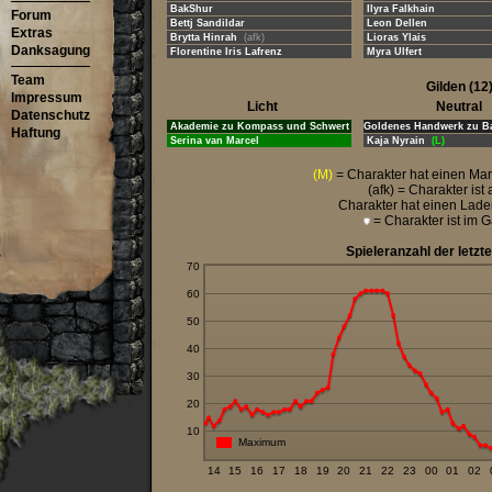
BakShur
Ilyra Falkhain
Forum
Bettj Sandildar
Leon Dellen
Extras
Brytta Hinrah
(afk)
Lioras Ylais
Danksagung
Florentine Iris Lafrenz
Myra Ulfert
Team
Gilden
(12
Impressum
Licht
Neutral
Datenschutz
Akademie zu Kompass und Schwert
Goldenes Handwerk zu B
Haftung
Serina van Marcel
Kaja Nyrain
(L)
(M)
= Charakter hat einen Mar
(afk) = Charakter is
Charakter hat einen Lad
= Charakter ist im 
Spieleranzahl der letzt
70
60
50
40
30
20
10
Maximum
14
15
16
17
18
19
20
21
22
23
00
01
02