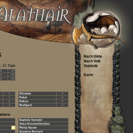
Nach Gilde
Nach Volk
e, 31 Tage
Statistik
36
25
Karte
40
63
36
89
)
0
Nilzadan
0
1
Rahal
4
0
RaKun
0
0
Wulfgard
2
aktere
Nephele Varmyld
Omra Knochenbrecher
Philip Naram
Susanna Bernard