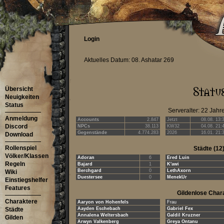
Login
Aktuelles Datum: 08. Ashatar 269
Übersicht
Neuigkeiten
Status
Serveralter: 22 Jahr
Anmeldung
Accounts
2.847
Jetzt
08.08. 13:
Discord
NPCs
38.113
KW32
04.08. 21:
Gegenstände
4.774.283
2026
16.01. 21:
Download
Rollenspiel
Städte
(12
Völker/Klassen
Adoran
6
Ered Luin
Regeln
Bajard
1
K'awi
Berchgard
0
LethAxorn
Wiki
Duestersee
0
MenekUr
Einstiegshelfer
Features
Gildenlose Char
Charaktere
Aaryon von Hohenfels
Frau
Städte
Aayden Eschebach
Gabriel Fex
Annalena Weltersbach
Galdil Kruzner
Gilden
Arwyn Valkenberg
Greya Ontanu