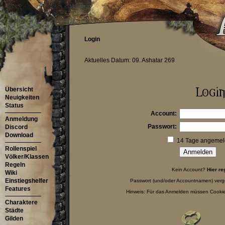
Login
Aktuelles Datum: 09. Ashatar 269
Übersicht
Neuigkeiten
Status
Account:
Anmeldung
Passwort:
Discord
Download
14 Tage angemeld
Rollenspiel
Völker/Klassen
Regeln
Kein Account?
Hier re
Wiki
Einstiegshelfer
Passwort (und/oder Accountnamen) ver
Features
Hinweis: Für das Anmelden müssen Cookies
Charaktere
Städte
Gilden