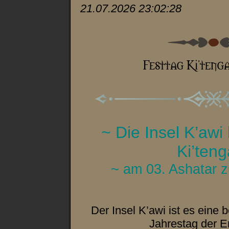
21.07.2026 23:02:28
~ Die Insel K’awi
Ki’teng
~ am 03. Ashatar z
Der Insel K’awi ist es eine
Jahrestag der 