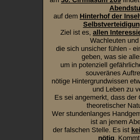
Abendst
auf dem
Hinterhof der Inse
Selbstverteidigu
Ziel ist es,
allen Interessi
Wachleuten und
die sich unsicher fühlen - e
geben, was sie alle
um in potenziell gefährlic
souveränes Auftr
nötige Hintergrundwissen et
und Leben zu v
Es sei angemerkt, dass der 
theoretischer Natu
Wer stundenlanges Handgem
ist an jenem Abe
der falschen Stelle. Es ist
ke
nötig
. Kommt