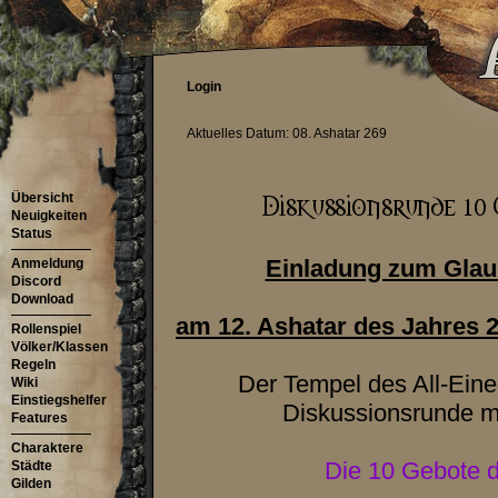
Login
Aktuelles Datum: 08. Ashatar 269
Übersicht
Neuigkeiten
Status
Einladung zum Glau
Anmeldung
Discord
Download
am 12. Ashatar des Jahres 
Rollenspiel
Völker/Klassen
Regeln
Der Tempel des All-Einen
Wiki
Einstiegshelfer
Diskussionsrunde 
Features
Charaktere
Die 10 Gebote 
Städte
Gilden