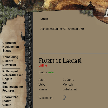
Login
Aktuelles Datum: 07. Ashatar 269
Übersicht
Neuigkeiten
Status
Anmeldung
Discord
Download
offline
Rollenspiel
Status:
aktiv
Völker/Klassen
Regeln
Alter:
21 Jahre
Wiki
Volk:
Mensch
Einstiegshelfer
Klasse:
unbekannt
Features
Charaktere
Geschlecht:
Städte
Gilden