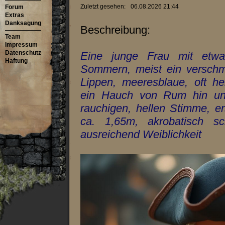
Zuletzt gesehen:
06.08.2026 21:44
Forum
Extras
Danksagung
Beschreibung:
Team
Impressum
Datenschutz
Eine junge Frau mit etw
Haftung
Sommern, meist ein verschm
Lippen, meeresblaue, oft he
ein Hauch von Rum hin und
rauchigen, hellen Stimme, ers
ca. 1,65m, akrobatisch sc
ausreichend Weiblichkeit