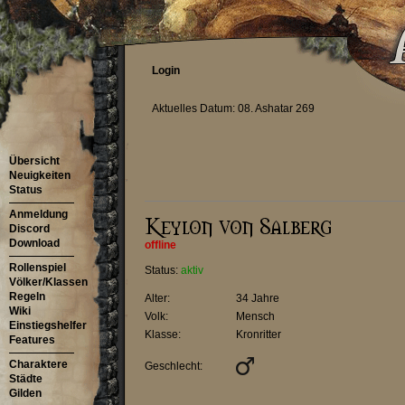
Login
Aktuelles Datum: 08. Ashatar 269
Übersicht
Neuigkeiten
Status
Anmeldung
Discord
Download
offline
Rollenspiel
Status:
aktiv
Völker/Klassen
Regeln
Alter:
34 Jahre
Wiki
Volk:
Mensch
Einstiegshelfer
Klasse:
Kronritter
Features
Charaktere
Geschlecht:
Städte
Gilden