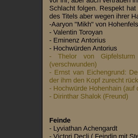
vor ihr, aber auch vertrauen in
Schlacht folgen. Respekt hat
des Titels aber wegen ihrer H
-Aaryon "Mikh" von Hohenfel
- Valentin Toroyan
- Eminenz Antorius
- Hochwürden Antorius
- Thelor von Gipfelsturm
(verschwunden)
- Ernst van Eichengrund: Der 
der ihm den Kopf zurecht rück
- Hochwürde Hohenhain (auf 
- Dirinthar Shalok (Freund)
Feinde
- Lyviathan Achengardt
- Victori Decli ( Feindin mit S