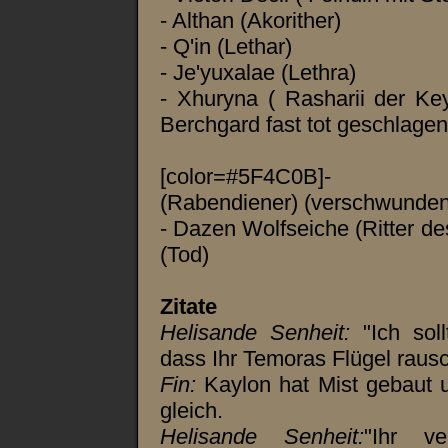
- Althan (Akorither)
- Q'in (Lethar)
- Je'yuxalae (Lethra)
- Xhuryna ( Rasharii der Ke
Berchgard fast tot geschlagen
[color=#5F4C0
(Rabendiener) (verschwunden
- Dazen Wolfseiche (Ritter de
(Tod)
Zitate
Helisande Senheit:
"Ich sol
dass Ihr Temoras Flügel rausc
Fin:
Kaylon hat Mist gebaut u
gleich.
Helisande Senheit:
"Ihr ve