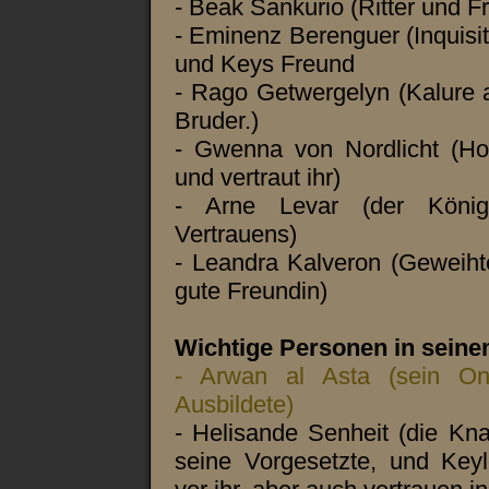
- Beak Sankurio (Ritter und F
- Eminenz Berenguer (Inquis
und Keys Freund
- Rago Getwergelyn (Kalure a
Bruder.)
- Gwenna von Nordlicht (Ho
und vertraut ihr)
- Arne Levar (der König
Vertrauens)
- Leandra Kalveron (Geweiht
gute Freundin)
Wichtige Personen in sein
- Arwan al Asta (sein On
Ausbildete)
- Helisande Senheit (die Knap
seine Vorgesetzte, und Key